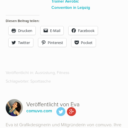
Trainer Aerobic
Convention in Leipzig
Diesen Beitrag teilen:
Drucken
E-Mail
Facebook
Twitter
Pinterest
Pocket
Veröffentlicht in:
Ausrüstung
,
Fitness
Schlagwörter:
Sporttasche
Veröffentlicht von
Eva
comuvo.com
Eva ist Grafikdesignerin und Mitgründerin von comuvo. Ihre