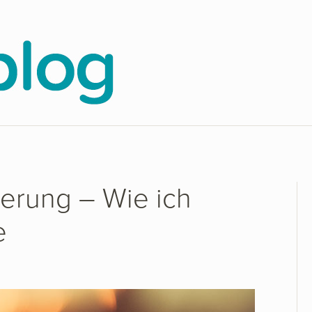
herung – Wie ich
e