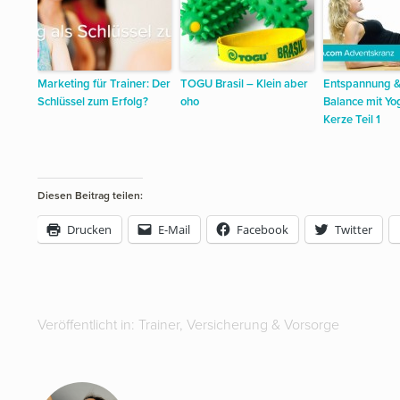
Marketing für Trainer: Der
TOGU Brasil – Klein aber
Entspannung &
Schlüssel zum Erfolg?
oho
Balance mit Yo
Kerze Teil 1
Diesen Beitrag teilen:
Drucken
E-Mail
Facebook
Twitter
Veröffentlicht in:
Trainer
,
Versicherung & Vorsorge