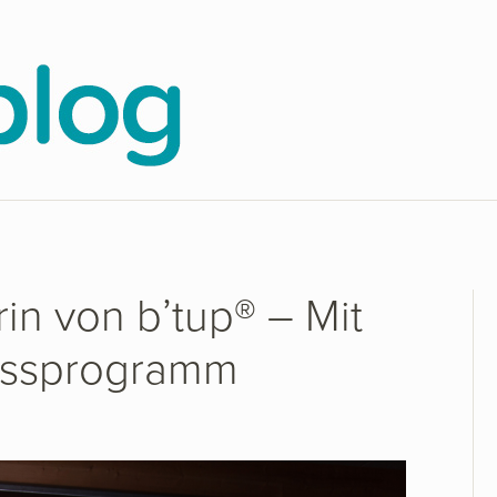
rin von b’tup® – Mit
nessprogramm